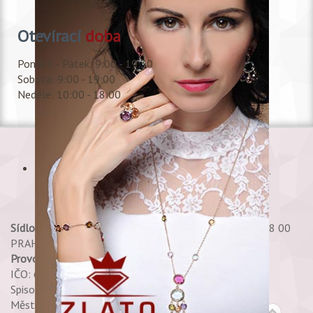
Otevírací
doba
Pondělí - Pátek: 9:00 - 19:30
Sobota: 9:00 - 19:00
Neděle: 10:00 - 18:00
Copyright © 2017 Shala, s.r.o., All rights reserved.
Sídlo:
Petržílkova 2706/30 PRAHA 13 - STODŮLKY 158 00
PRAHA 58
Provozovna:
Shala, s.r.o. Spálená 35 - Praha 1
IČO: 60469765 DIČ: CZ60469765
Spisová značka 25748 C,
Městský soud v Praze