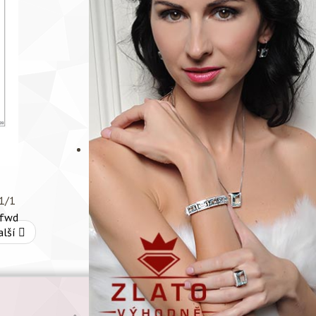
1/1
alší