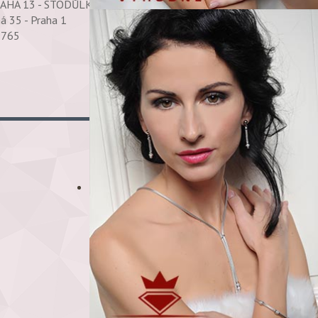
RAHA 13 - STODŮLKY 158 00 PRAHA 58
ná 35 - Praha 1
69765