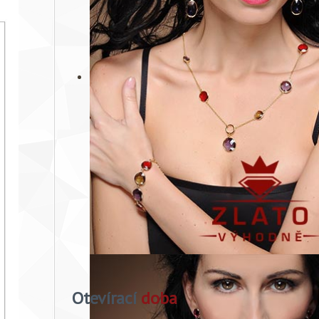
Otevírací
doba