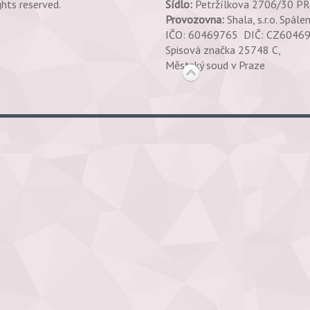
ghts reserved.
Sídlo:
Petržílkova 2706/30 P
Provozovna:
Shala, s.r.o. Spále
IČO: 60469765 DIČ: CZ604
Spisová značka 25748 C,
Městský soud v Praze