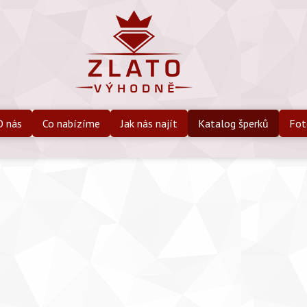
O nás
Co nabízíme
Jak nás najít
Katalog šperků
Fot