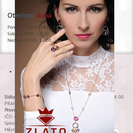
Otevírací
doba
Pondělí - Pátek: 9:00 - 19:30
Sobota: 9:00 - 19:00
Neděle: 10:00 - 18:00
Copyright © 2017 Shala, s.r.o., All rights reserved.
Sídlo:
Petržílkova 2706/30 PRAHA 13 - STODŮLKY 158 00
PRAHA 58
Provozovna:
Shala, s.r.o. Spálená 35 - Praha 1
IČO: 60469765 DIČ: CZ60469765
Spisová značka 25748 C,
Městský soud v Praze