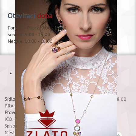
Otevírací
doba
Pondělí - Pátek: 9:00 - 19:30
Sobota: 9:00 - 19:00
Neděle: 10:00 - 18:00
Copyright © 2017 Shala, s.r.o., All rights reserved.
Sídlo:
Petržílkova 2706/30 PRAHA 13 - STODŮLKY 158 00
PRAHA 58
Provozovna:
Shala, s.r.o. Spálená 35 - Praha 1
IČO: 60469765 DIČ: CZ60469765
Spisová značka 25748 C,
Městský soud v Praze