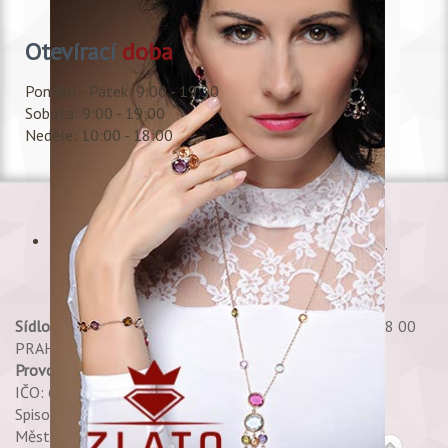
Otevírací
doba
Pondělí - Pátek: 9:00 - 19:30
Sobota: 9:00 - 19:00
Neděle: 10:00 - 18:00
Copyright © 2017 Shala, s.r.o., All rights reserved.
Sídlo:
Petržílkova 2706/30 PRAHA 13 - STODŮLKY 158 00
PRAHA 58
Provozovna:
Shala, s.r.o. Spálená 35 - Praha 1
IČO: 60469765 DIČ: CZ60469765
Spisová značka 25748 C,
Městský soud v Praze