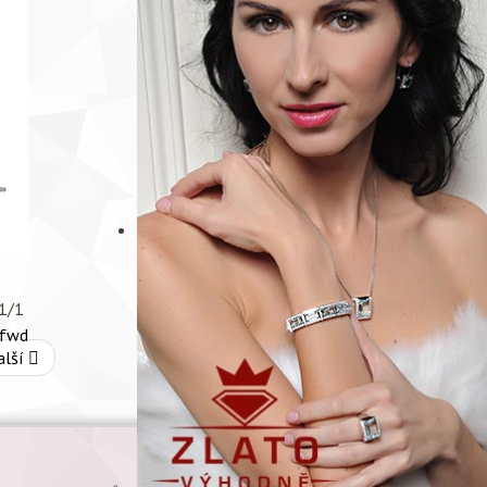
1/1
alší