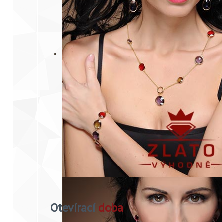
Otevírací
doba