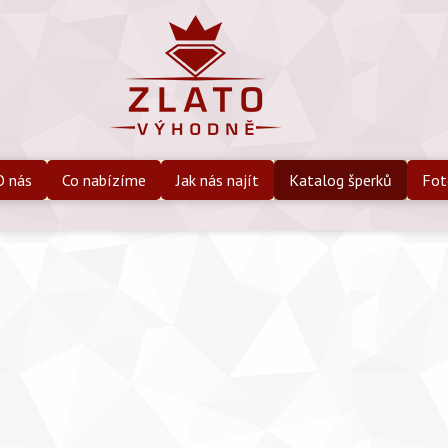
O nás
Co nabízíme
Jak nás najít
Katalog šperků
Fot