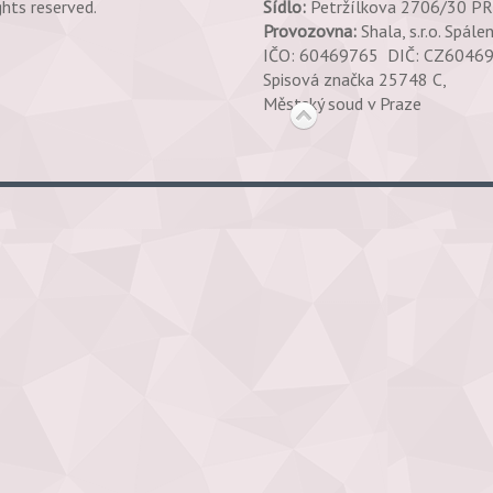
ghts reserved.
Sídlo:
Petržílkova 2706/30 P
Provozovna:
Shala, s.r.o. Spále
IČO: 60469765 DIČ: CZ604
Spisová značka 25748 C,
Městský soud v Praze