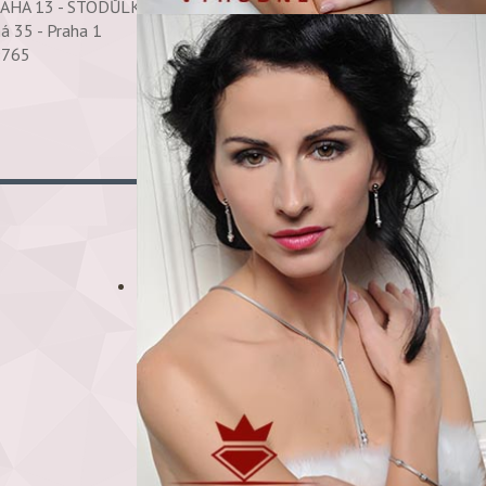
RAHA 13 - STODŮLKY 158 00 PRAHA 58
ná 35 - Praha 1
69765