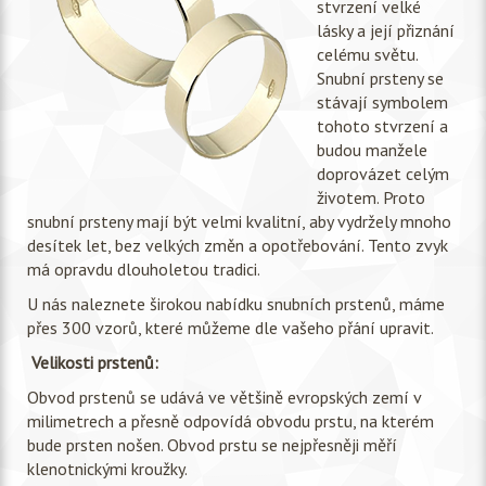
stvrzení velké
lásky a její přiznání
celému světu.
Snubní prsteny se
stávají symbolem
tohoto stvrzení a
budou manžele
doprovázet celým
životem. Proto
snubní prsteny mají být velmi kvalitní, aby vydržely mnoho
desítek let, bez velkých změn a opotřebování. Tento zvyk
má opravdu dlouholetou tradici.
U nás naleznete širokou nabídku snubních prstenů, máme
přes 300 vzorů, které můžeme dle vašeho přání upravit.
Velikosti prstenů:
Obvod prstenů se udává ve většině evropských zemí v
milimetrech a přesně odpovídá obvodu prstu, na kterém
bude prsten nošen. Obvod prstu se nejpřesněji měří
klenotnickými kroužky.