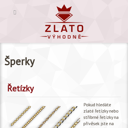
Šperky
Řetízky
Pokud hledáte
zlaté řetízky nebo
stříbrné řetízky na
přívěsek jste na